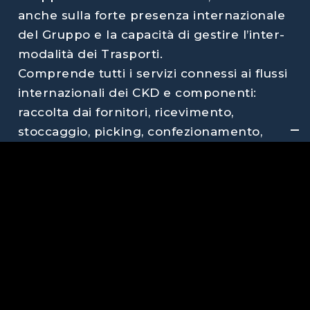
anche sulla forte presenza internazionale
del Gruppo e la capacità di gestire l’inter-
modalità dei Trasporti.
Comprende tutti i servizi connessi ai flussi
internazionali dei CKD e componenti:
raccolta dai fornitori, ricevimento,
stoccaggio, picking, confezionamento,
predisposizione alla spedizione e
spedizione a destino. Tutto il processo è
gestito dal sistema informativo del
Gruppo, integrato con i sistemi dei
fornitori e del cliente. Le attività si
svolgono sia su piattaforme di proprietà
del Gruppo che presso i siti dei clienti.
Paparella Logistica opera nel cuore stesso